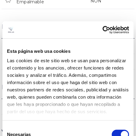
NON
Empalmable
Données optiques
4000K
Température de coleur
Esta página web usa cookies
Las cookies de este sitio web se usan para personalizar
80
CRI Indice de rendu des couleurs
el contenido y los anuncios, ofrecer funciones de redes
sociales y analizar el tráfico. Además, compartimos
información sobre el uso que haga del sitio web con
Logement et finition
nuestros partners de redes sociales, publicidad y análisis
web, quienes pueden combinarla con otra información
que les haya proporcionado o que hayan recopilado a
IP20
Indice d’étanchéité IP
partir del uso que haya hecho de sus servicios.
Selección
Vie
Necesarias
de