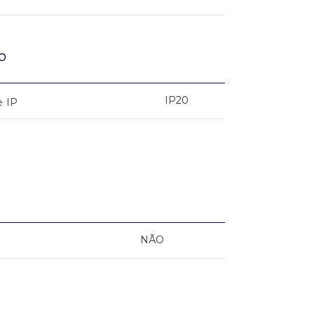
o
IP20
e IP
NÃO