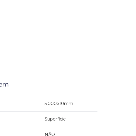
gem
5.000x10mm
Superfície
NÃO