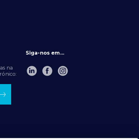
Siga-nos em…
as na
rónico: