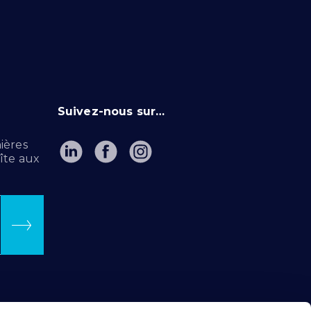
Suivez-nous sur…
ières
îte aux