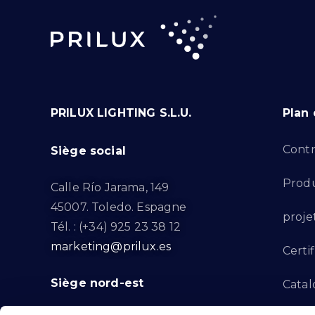
PRILUX LIGHTING S.L.U.
Plan 
Contr
Siège social
Produ
Calle Río Jarama, 149
45007. Toledo. Espagne
proje
Tél. : (+34) 925 23 38 12
marketing@prilux.es
Certif
Siège nord-est
Catal