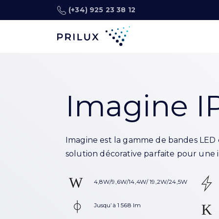
(+34) 925 23 38 12
Imagine I
Imagine est la gamme de bandes LED 
solution décorative parfaite pour une i
4,8W/9,6W/14,4W/ 19,2W/24,5W
Jusqu’à 1 568 lm