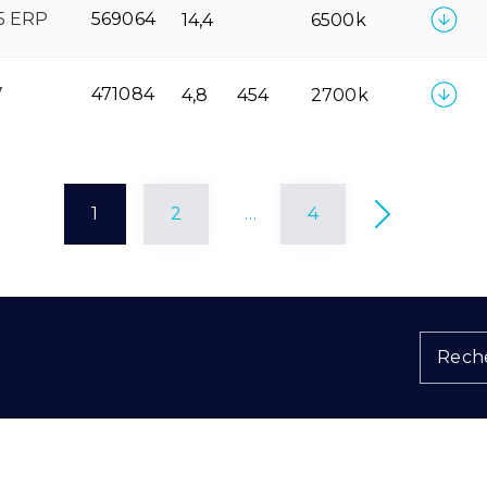
5 ERP
569064
14,4
6500k
7
471084
4,8
454
2700k
1
2
…
4
Reche