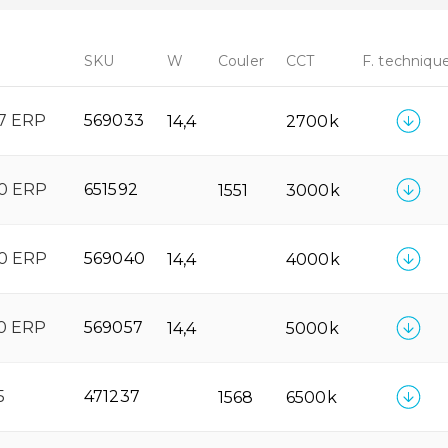
SKU
W
Couler
CCT
F. techniqu
7 ERP
569033
14,4
2700k
30 ERP
651592
1551
3000k
40 ERP
569040
14,4
4000k
0 ERP
569057
14,4
5000k
5
471237
1568
6500k