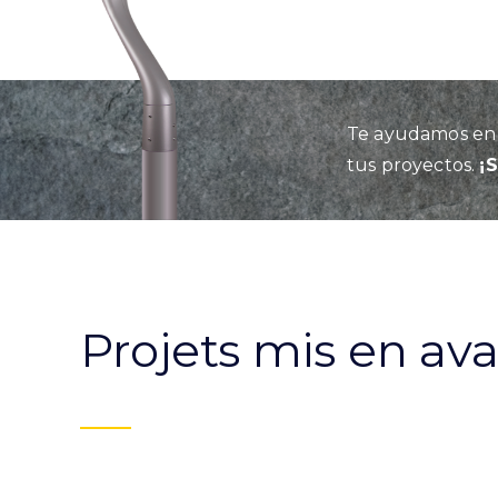
Te ayudamos en l
tus proyectos.
¡
Projets mis en av