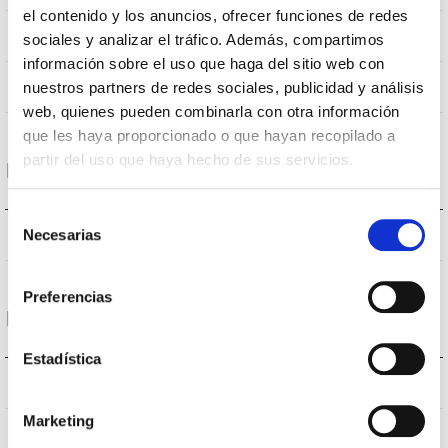
el contenido y los anuncios, ofrecer funciones de redes
RGBW
CRI Indice de rendu des couleurs
sociales y analizar el tráfico. Además, compartimos
información sobre el uso que haga del sitio web con
120
nuestros partners de redes sociales, publicidad y análisis
Angle d’ouverture
web, quienes pueden combinarla con otra información
que les haya proporcionado o que hayan recopilado a
partir del uso que haya hecho de sus servicios.
Logement et finition
Selección
IP65
Necesarias
Indice d’étanchéité IP
de
consentimiento
Preferencias
Performance
Estadística
-lm
Flux (lm)
Marketing