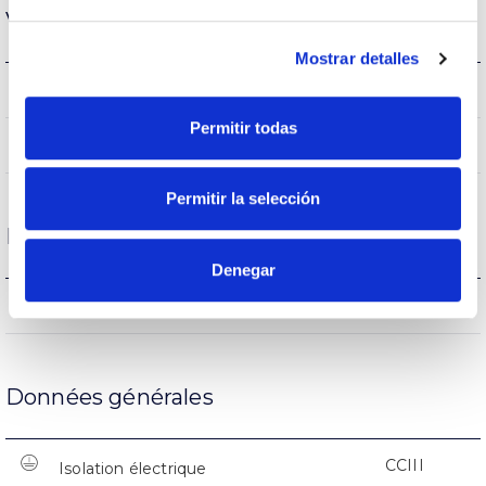
Vie
Mostrar detalles
(L70B50>)50.000h
Heures de vie
Permitir todas
(L70B50>)50.000h
Heures de vie
Permitir la selección
Protections
Denegar
NON
Protection surfaces
Données générales
CCIII
Isolation électrique