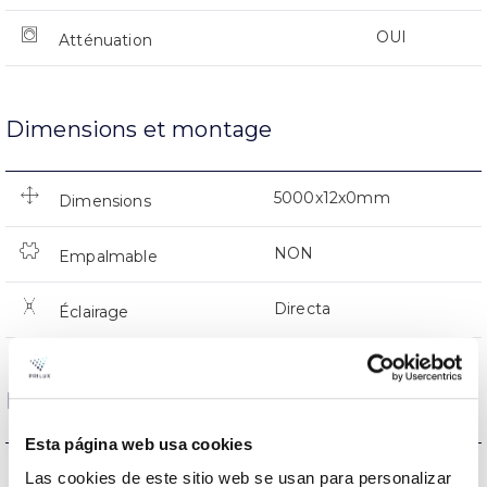
OUI
Atténuation
Dimensions et montage
5000x12x0mm
Dimensions
NON
Empalmable
Directa
Éclairage
Données optiques
Esta página web usa cookies
RGBW
Température de coleur
Las cookies de este sitio web se usan para personalizar