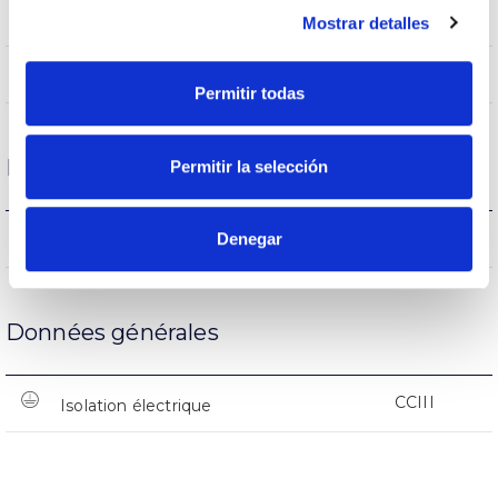
(L70B50>)50.000h
Heures de vie
Mostrar detalles
(L70B50>)50.000h
Heures de vie
Permitir todas
Protections
Permitir la selección
NON
Denegar
Protection surfaces
Données générales
CCIII
Isolation électrique