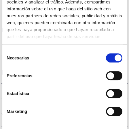
sociales y analizar el tráfico. Además, compartimos
120
Angle d’ouverture
información sobre el uso que haga del sitio web con
nuestros partners de redes sociales, publicidad y análisis
web, quienes pueden combinarla con otra información
Logement et finition
que les haya proporcionado o que hayan recopilado a
partir del uso que haya hecho de sus servicios.
IP65
Indice d’étanchéité IP
Selección
Necesarias
de
consentimiento
Performance
Preferencias
503lm
Flux (lm)
Estadística
Marketing
Vie