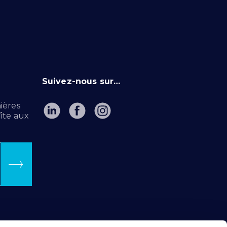
Suivez-nous sur…
ières
îte aux