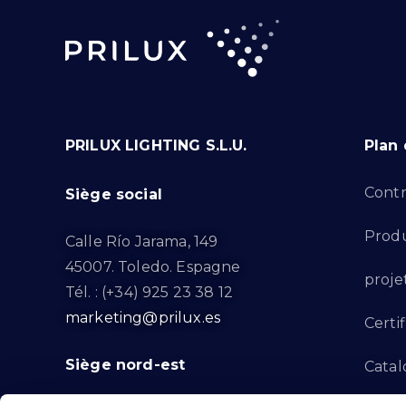
PRILUX LIGHTING S.L.U.
Plan 
Contr
Siège social
Produ
Calle Río Jarama, 149
45007. Toledo. Espagne
proje
Tél. : (+34) 925 23 38 12
marketing@prilux.es
Certif
Siège nord-est
Catal