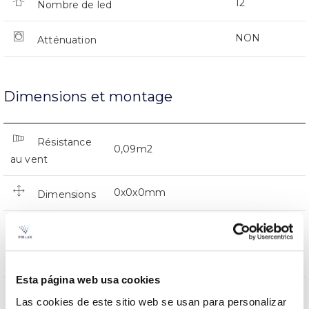
12
Nombre de led
NON
Atténuation
Dimensions et montage
Résistance
0,09m2
au vent
0x0x0mm
Dimensions
Montaje en Brazo,Montaje en
Position de
Baculo,Montaje en Poste,Vertical en
montage
Punta
Esta página web usa cookies
NON
Empalmable
Las cookies de este sitio web se usan para personalizar