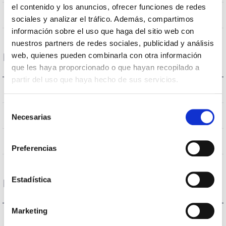
el contenido y los anuncios, ofrecer funciones de redes
Directa
Éclairage
sociales y analizar el tráfico. Además, compartimos
información sobre el uso que haga del sitio web con
nuestros partners de redes sociales, publicidad y análisis
web, quienes pueden combinarla con otra información
Données optiques
que les haya proporcionado o que hayan recopilado a
partir del uso que haya hecho de sus servicios.
4000K
Température de coleur
Selección
70
CRI Indice de rendu des couleurs
Necesarias
de
consentimiento
VA00L1P
Optique
Preferencias
Estadística
Logement et finition
Marketing
IK10
IK Protection contre des impacts