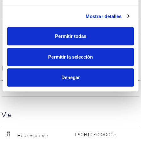
IP66
Indice d’étanchéité IP
Mostrar detalles
9005
Couleur du corps
Permitir todas
AL iap
Corps
Permitir la selección
Performance
Denegar
4188lm
Flux (lm)
Vie
L90B10>200000h
Heures de vie