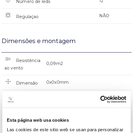
12
Número de leds
NÃO
Regulaçao
Dimensões e montagem
Resistência
0,09m2
ao vento
0x0x0mm
Dimensão
Montaje en Brazo,Montaje en
Posição de
Baculo,Montaje en Poste,Vertical en
montagem
Punta
Esta página web usa cookies
NÃO
Junção
Las cookies de este sitio web se usan para personalizar