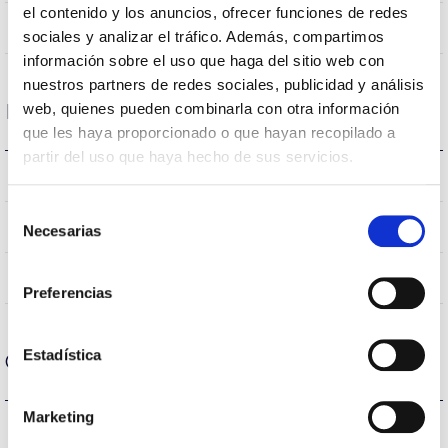
el contenido y los anuncios, ofrecer funciones de redes
Directa
Iluminação
sociales y analizar el tráfico. Además, compartimos
información sobre el uso que haga del sitio web con
nuestros partners de redes sociales, publicidad y análisis
web, quienes pueden combinarla con otra información
Dados ópticos
que les haya proporcionado o que hayan recopilado a
partir del uso que haya hecho de sus servicios.
4000K
Temperatura de cor
Selección
70
CRI Índice de repr. cromática
Necesarias
de
consentimiento
VA00L1P
Óptica
Preferencias
Estadística
Carcaça e Acabamento
Marketing
IK10
IK Proteção contra impactos