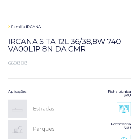
>
Família
IRCANA
IRCANA S TA 12L 36/38,8W 740
VA00L1P 8N DA CMR
660808
Aplicações
Ficha técnica
SKU
Estradas
Fotometria
SKU
Parques