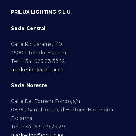
PRILUX LIGHTING S.L.U.
Sede Central
Calle Río Jarama, 149
45007 Toledo. Espanha
Tel: (+34) 925 23 38 12
marketing@prilux.es
Sede Noreste
Calle Del Torrent Fondo, s/n
08791. Sant Llorenç d’Hortons. Barcelona.
Espanha
Tel: (+34) 93 719 23 29
marketing@prilux.es