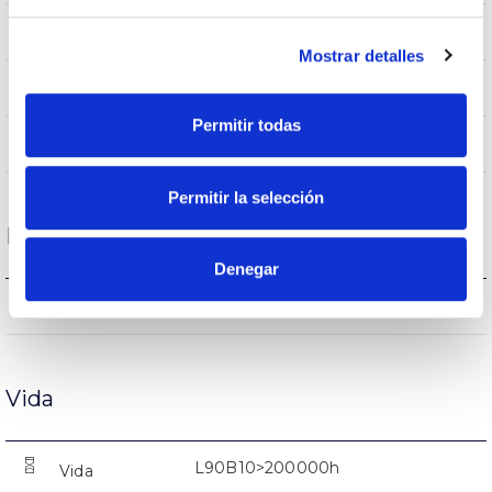
IP66
Índice de estanqueidade IP
Mostrar detalles
9005
Cor do corpo
Permitir todas
AL iap
Corpo
Permitir la selección
Desempenho
Denegar
4188lm
Fluxo (lm)
Vida
L90B10>200000h
Vida