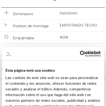
0x0x0mm
Dimensions
EMPOTRADO TECHO
Position de montage
NON
Empalmable
Directa
Éclairage
Données optiques
Esta página web usa cookies
Las cookies de este sitio web se usan para personalizar
el contenido y los anuncios, ofrecer funciones de redes
4000K
Température de coleur
sociales y analizar el tráfico. Además, compartimos
información sobre el uso que haga del sitio web con
80
CRI Indice de rendu des couleurs
nuestros partners de redes sociales, publicidad y análisis