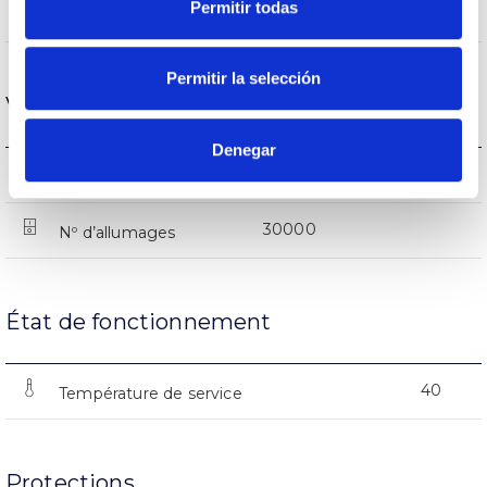
Permitir todas
1680lm
Flux (lm)
Permitir la selección
Vie
Denegar
(L70B50>)50.000h
Heures de vie
30000
Nº d’allumages
État de fonctionnement
40
Température de service
Protections