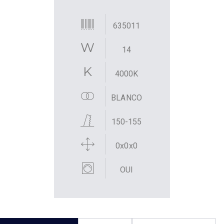
635011
14
4000K
BLANCO
150-155
0x0x0
OUI