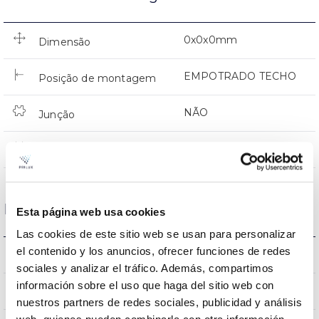
0x0x0mm
Dimensão
EMPOTRADO TECHO
Posição de montagem
NÃO
Junção
Directa
Iluminação
Dados ópticos
Esta página web usa cookies
Las cookies de este sitio web se usan para personalizar
el contenido y los anuncios, ofrecer funciones de redes
4000K
Temperatura de cor
sociales y analizar el tráfico. Además, compartimos
información sobre el uso que haga del sitio web con
80
CRI Índice de repr. cromática
nuestros partners de redes sociales, publicidad y análisis