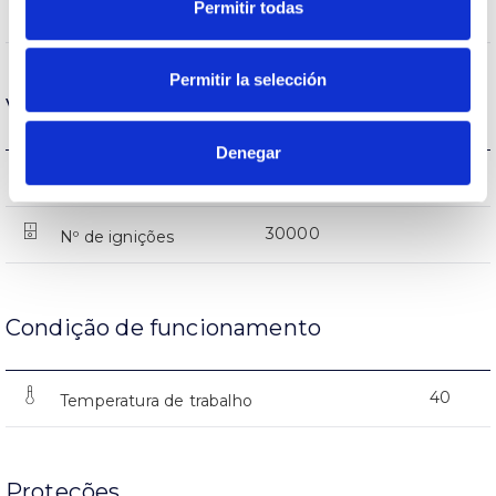
Permitir todas
1680lm
Fluxo (lm)
Permitir la selección
Vida
Denegar
(L70B50>)50.000h
Vida
30000
Nº de ignições
Condição de funcionamento
40
Temperatura de trabalho
Proteções