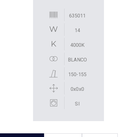
635011
14
4000K
BLANCO
150-155
0x0x0
SI