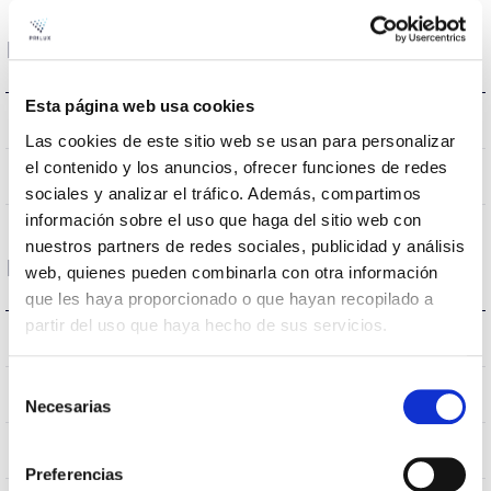
Données optiques
Esta página web usa cookies
4000K
Température de coleur
Las cookies de este sitio web se usan para personalizar
el contenido y los anuncios, ofrecer funciones de redes
80
CRI Indice de rendu des couleurs
sociales y analizar el tráfico. Además, compartimos
información sobre el uso que haga del sitio web con
nuestros partners de redes sociales, publicidad y análisis
Logement et finition
web, quienes pueden combinarla con otra información
que les haya proporcionado o que hayan recopilado a
partir del uso que haya hecho de sus servicios.
IP20
Indice d’étanchéité IP
Selección
IP40
Intensité (A)
Necesarias
de
consentimiento
PC
Corps
Preferencias