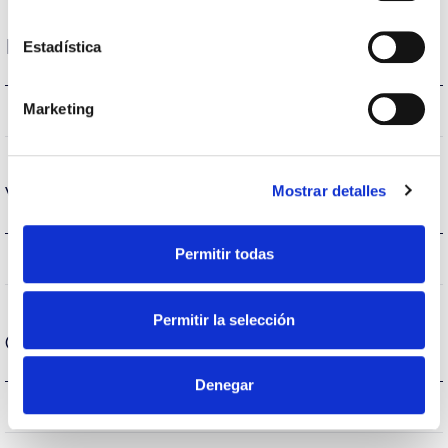
Desempenho
Estadística
Marketing
2400lm
Fluxo (lm)
Mostrar detalles
Vida
Permitir todas
(L70B50>)50.000h
Vida
Permitir la selección
Condição de funcionamento
Denegar
40
Temperatura de trabalho