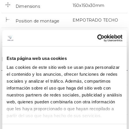
150x150x30mm
Dimensions
EMPOTRADO TECHO
Position de montage
NON
Empalmable
Esta página web usa cookies
Données optiques
Las cookies de este sitio web se usan para personalizar
el contenido y los anuncios, ofrecer funciones de redes
3000K
Température de coleur
sociales y analizar el tráfico. Además, compartimos
información sobre el uso que haga del sitio web con
80
CRI Indice de rendu des couleurs
nuestros partners de redes sociales, publicidad y análisis
web, quienes pueden combinarla con otra información
100
Angle d’ouverture
que les haya proporcionado o que hayan recopilado a
partir del uso que haya hecho de sus servicios.