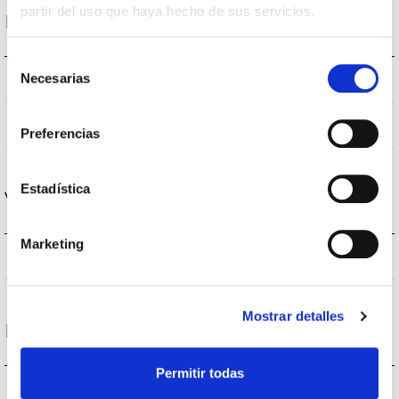
partir del uso que haya hecho de sus servicios.
Performance
Selección
Necesarias
-lm
Flux (lm)
de
consentimiento
-%
Performance
Preferencias
Estadística
Vie
Marketing
–
Heures de vie
Mostrar detalles
Protections
Permitir todas
NON
Protection surfaces