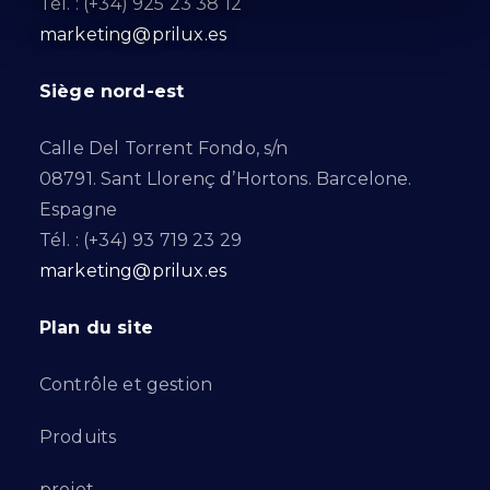
Tél. : (+34) 925 23 38 12
marketing@prilux.es
Siège nord-est
Calle Del Torrent Fondo, s/n
08791. Sant Llorenç d’Hortons. Barcelone.
Espagne
Tél. : (+34) 93 719 23 29
marketing@prilux.es
Plan du site
Contrôle et gestion
Produits
projet