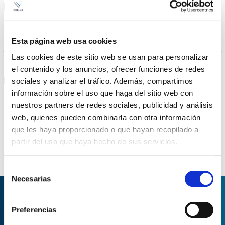
Logement et finition
{0}
IK Protection contre des impacts
Esta página web usa cookies
Las cookies de este sitio web se usan para personalizar
el contenido y los anuncios, ofrecer funciones de redes
Protections
sociales y analizar el tráfico. Además, compartimos
información sobre el uso que haga del sitio web con
nuestros partners de redes sociales, publicidad y análisis
SI/YES/OUI/SIM
Protection surfaces
web, quienes pueden combinarla con otra información
que les haya proporcionado o que hayan recopilado a
partir del uso que haya hecho de sus servicios.
Selección
Necesarias
de
consentimiento
Preferencias
DEMANDER DES
INFORMATIONS