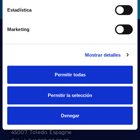
Estadística
Marketing
Mostrar detalles
Permitir todas
PRILUX LIGHTING S.L.U.
Permitir la selección
Siège social
Denegar
Calle Río Jarama, 149
45007. Toledo. Espagne