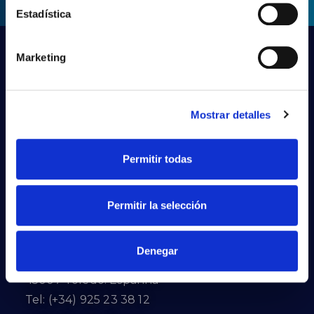
Estadística
Marketing
Mostrar detalles
Permitir todas
PRILUX LIGHTING S.L.U.
Permitir la selección
Sede Central
Denegar
Calle Río Jarama, 149
45007 Toledo. Espanha
Tel: (+34) 925 23 38 12