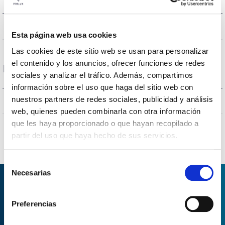
{0}
IK Proteção contra impactos
Esta página web usa cookies
Las cookies de este sitio web se usan para personalizar
el contenido y los anuncios, ofrecer funciones de redes
Proteções
sociales y analizar el tráfico. Además, compartimos
información sobre el uso que haga del sitio web con
nuestros partners de redes sociales, publicidad y análisis
SI/YES/OUI/SIM
Proteção surtos
web, quienes pueden combinarla con otra información
que les haya proporcionado o que hayan recopilado a
partir del uso que haya hecho de sus servicios.
Selección
Necesarias
de
consentimiento
PEDIDO DE INFORMAÇÃO
Preferencias