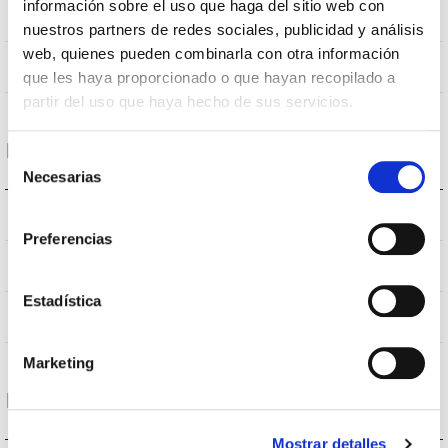
información sobre el uso que haga del sitio web con
Plafond encastré
Position de montage
nuestros partners de redes sociales, publicidad y análisis
web, quienes pueden combinarla con otra información
NON
Empalmable
que les haya proporcionado o que hayan recopilado a
partir del uso que haya hecho de sus servicios.
Données optiques
Selección
Necesarias
de
consentimiento
3000K-4000K
Température de coleur
Preferencias
80
CRI Indice de rendu des couleurs
Estadística
50
Angle d’ouverture
Marketing
Logement et finition
Mostrar detalles