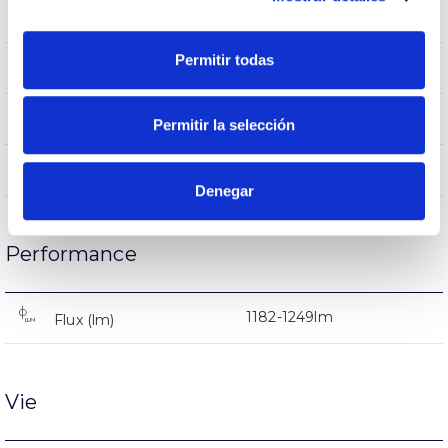
IP20
Indice d’étanchéité IP
Permitir todas
–
Intensité (A)
Blanc
Couleur du corps
Permitir la selección
AL
Corps
Denegar
Performance
1182-1249lm
Flux (lm)
Vie