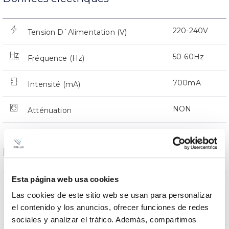
220-240V
Tension D`Alimentation (V)
50-60Hz
Fréquence (Hz)
700mA
Intensité (mA)
NON
Atténuation
Dimensions et montage
Esta página web usa cookies
0.15Kg
Poids
Las cookies de este sitio web se usan para personalizar
el contenido y los anuncios, ofrecer funciones de redes
160x160x100mm
Dimensions
sociales y analizar el tráfico. Además, compartimos