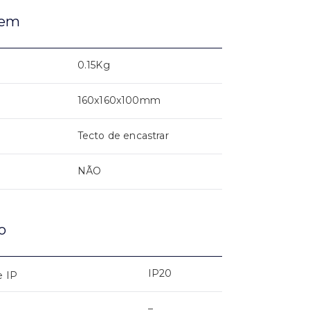
gem
0.15Kg
160x160x100mm
Tecto de encastrar
NÃO
o
IP20
e IP
–