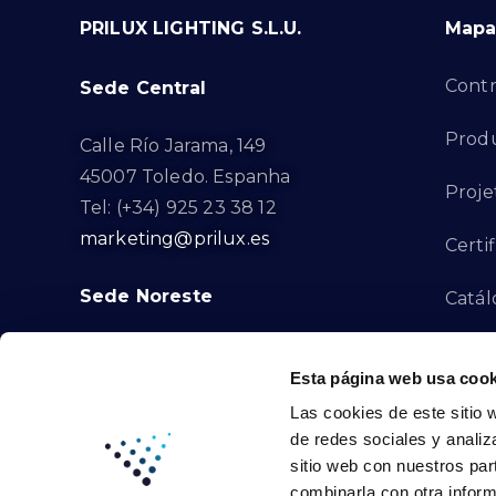
PRILUX LIGHTING S.L.U.
Mapa 
Contr
Sede Central
Produ
Calle Río Jarama, 149
45007 Toledo. Espanha
Proje
Tel: (+34) 925 23 38 12
marketing@prilux.es
Certi
Sede Noreste
Catál
Proye
Calle Del Torrent Fondo, s/n
Esta página web usa cook
08791. Sant Llorenç d’Hortons.
Canal
Las cookies de este sitio 
Barcelona. Espanha
de redes sociales y analiz
Tel: (+34) 93 719 23 29
Cont
sitio web con nuestros par
marketing@prilux.es
combinarla con otra inform