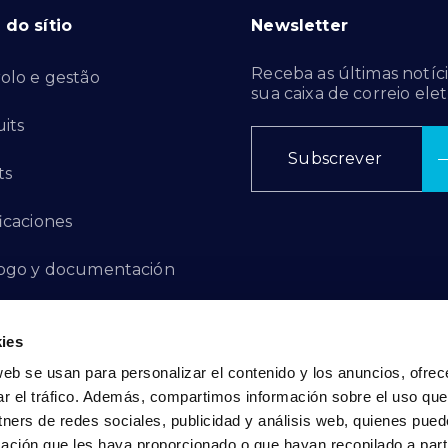
do sítio
Newsletter
Receba as últimas notíci
olo e gestão
sua caixa de correio elet
its
Subscrever
ts
ficaciones
ogo y documentación
ctos de innovación
ies
 de denuncias
web se usan para personalizar el contenido y los anuncios, ofrec
ar el tráfico. Además, compartimos información sobre el uso que
act
tners de redes sociales, publicidad y análisis web, quienes pue
ación que les haya proporcionado o que hayan recopilado a parti