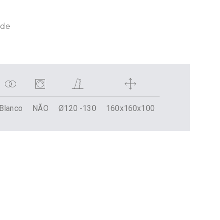
úde
Blanco
NÃO
Ø120 -130
160x160x100