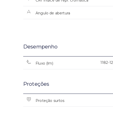
CRI Índice de repr. cromática
Angulo de abertura
Desempenho
1182-1
Fluxo (lm)
Proteções
Proteção surtos