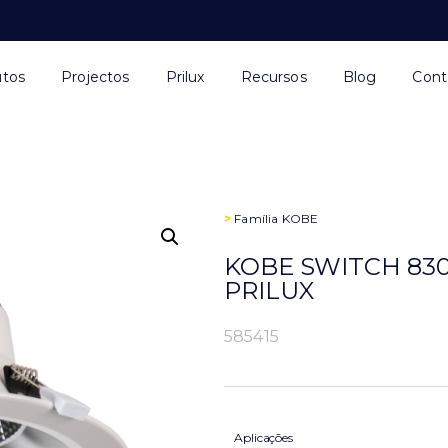
utos
Projectos
Prilux
Recursos
Blog
Cont
>
Família
KOBE
KOBE SWITCH 830
PRILUX
585415
Aplicações