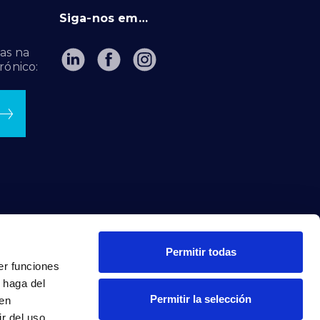
Siga-nos em…
as na
rónico:
Permitir todas
er funciones
 haga del
Permitir la selección
den
r del uso