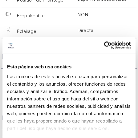
Position de montage
NON
Empalmable
Directa
Éclairage
Données optiques
Esta página web usa cookies
5000K
Las cookies de este sitio web se usan para personalizar
Température de coleur
el contenido y los anuncios, ofrecer funciones de redes
sociales y analizar el tráfico. Además, compartimos
80
CRI Indice de rendu des couleurs
información sobre el uso que haga del sitio web con
nuestros partners de redes sociales, publicidad y análisis
web, quienes pueden combinarla con otra información
Logement et finition
que les haya proporcionado o que hayan recopilado a
partir del uso que haya hecho de sus servicios.
IK10