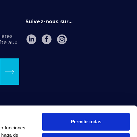
Suivez-nous sur…
ières
îte aux
Permitir todas
er funciones
 haga del