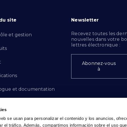
du site
Newsletter
Recevez toutes les dern
ôle et gestion
nouvelles dans votre bo
lettres électronique :
its
t
Abonnez-vous
à
ications
ogue et documentation
ts d'innovation
ies
 des plaintes
web se usan para personalizar el contenido y los anuncios, ofrec
ar el tráfico. Además, compartimos información sobre el uso que