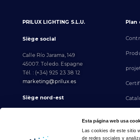
PRILUX LIGHTING S.L.U.
Plan 
Contr
Siège social
Produ
Calle Río Jarama, 149
45007. Toledo. Espagne
proje
Tél. : (+34) 925 23 38 12
marketing@prilux.es
Certif
Siège nord-est
Catal
Proje
Calle Del Torrent Fondo, s/n
Esta página web usa cook
08791. Sant Llorenç d’Hortons.
Canal
Las cookies de este sitio 
Barcelone. Espagne
de redes sociales y analiz