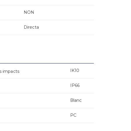
NON
Directa
IK10
s impacts
IP66
Blanc
PC