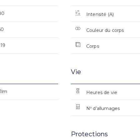
80
Intensité (A)
60
Couleur du corps
<19
Corps
Vie
1lm
Heures de vie
Nº d’allumages
Protections