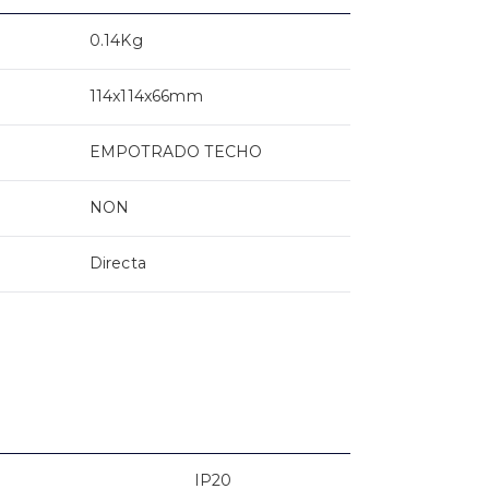
0.14Kg
114x114x66mm
EMPOTRADO TECHO
NON
Directa
IP20