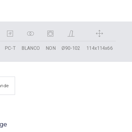
PC-T
BLANCO
NON
Ø90-102
114x114x66
ande
age