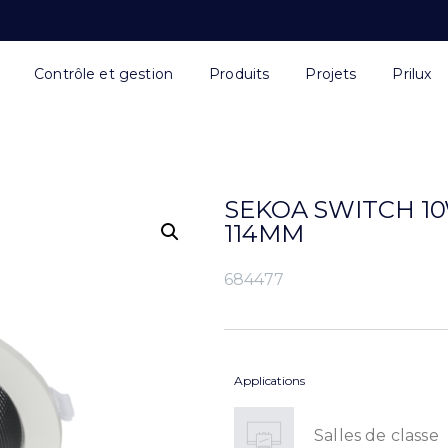
Contrôle et gestion
Produits
Projets
Prilux
SEKOA SWITCH 10W
114MM
684477
Applications
Salles de classe