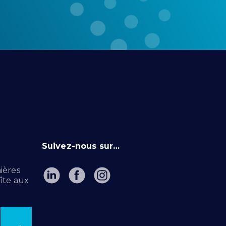
Suivez-nous sur…
ières
îte aux