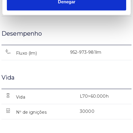
Denegar
AL
Corpo
Desempenho
952-973-981lm
Fluxo (lm)
Vida
L70>60.000h
Vida
30000
Nº de ignições