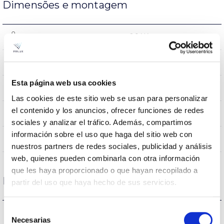
Dimensões e montagem
0.14Kg
Peso
114x114x66mm
Dimensão
Esta página web usa cookies
EMPOTRADO TECHO
Posição de montagem
Las cookies de este sitio web se usan para personalizar
el contenido y los anuncios, ofrecer funciones de redes
NÃO
Junção
sociales y analizar el tráfico. Además, compartimos
información sobre el uso que haga del sitio web con
Directa
Iluminação
nuestros partners de redes sociales, publicidad y análisis
web, quienes pueden combinarla con otra información
que les haya proporcionado o que hayan recopilado a
Dados ópticos
partir del uso que haya hecho de sus servicios.
Selección
3000K-4000K-
Temperatura de cor
Necesarias
de