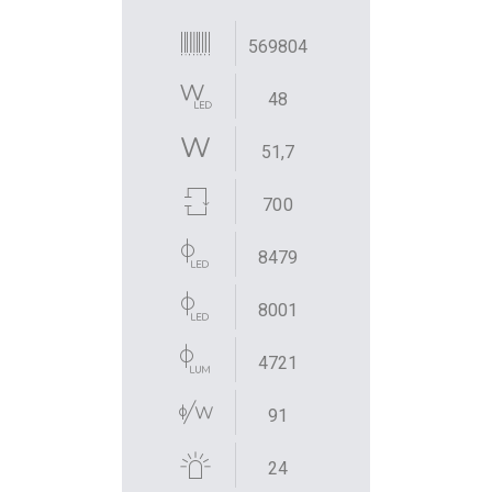
569804
48
51,7
700
8479
8001
4721
91
24