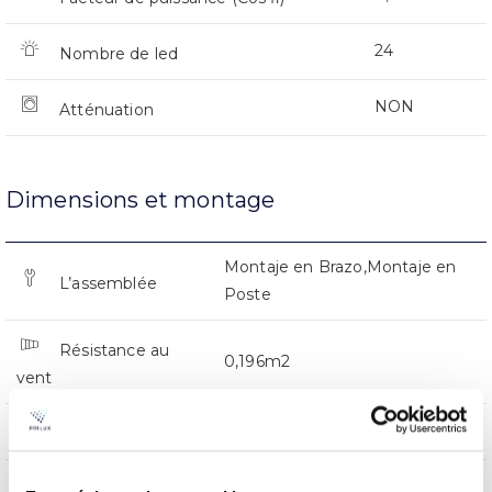
24
Nombre de led
NON
Atténuation
Dimensions et montage
Montaje en Brazo,Montaje en
L’assemblée
Poste
Résistance au
0,196m2
vent
0x0x0mm
Dimensions
Montaje en Brazo,Montaje en
Position de