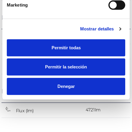
Marketing
Logement et finition
Mostrar detalles
IK08
IK Protection contre des impacts
Permitir todas
9005
Couleur du corps
AL iap
Permitir la selección
Corps
Denegar
Performance
4721lm
Flux (lm)