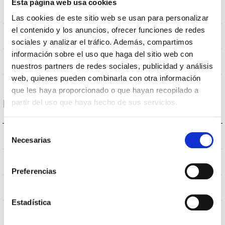
Esta página web usa cookies
Poste
montage
Las cookies de este sitio web se usan para personalizar
el contenido y los anuncios, ofrecer funciones de redes
NON
Empalmable
sociales y analizar el tráfico. Además, compartimos
información sobre el uso que haga del sitio web con
Directa
Éclairage
nuestros partners de redes sociales, publicidad y análisis
web, quienes pueden combinarla con otra información
que les haya proporcionado o que hayan recopilado a
Données optiques
partir del uso que haya hecho de sus servicios.
Selección
3000K
Température de coleur
Necesarias
de
consentimiento
70
CRI Indice de rendu des couleurs
Preferencias
VA00L1M
Optique
Estadística
10
Débit hémisphérique supérieur