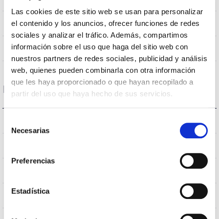
Las cookies de este sitio web se usan para personalizar
NÃO
el contenido y los anuncios, ofrecer funciones de redes
Junção
sociales y analizar el tráfico. Además, compartimos
información sobre el uso que haga del sitio web con
Directa
Iluminação
nuestros partners de redes sociales, publicidad y análisis
web, quienes pueden combinarla con otra información
que les haya proporcionado o que hayan recopilado a
Dados ópticos
partir del uso que haya hecho de sus servicios.
3000K
Selección
Temperatura de cor
Necesarias
de
consentimiento
70
CRI Índice de repr. cromática
Preferencias
VA00L1M
Óptica
Estadística
10
Fluxo Hemisférico Superior