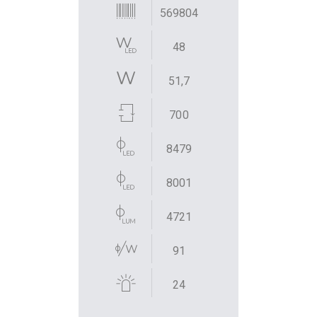
569804
48
51,7
700
8479
8001
4721
91
24