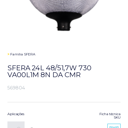
>
Família
SFERA
SFERA 24L 48/51,7W 730
VA00L1M 8N DA CMR
569804
Aplicações
Ficha técnica
SKU