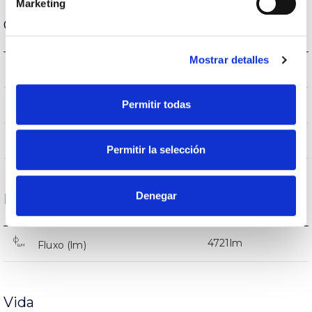
Marketing
Carcaça e Acabamento
Mostrar detalles
IK08
IK Proteção contra impactos
Permitir todas
9005
Cor do corpo
AL iap
Corpo
Permitir la selección
Denegar
Desempenho
4721lm
Fluxo (lm)
Vida