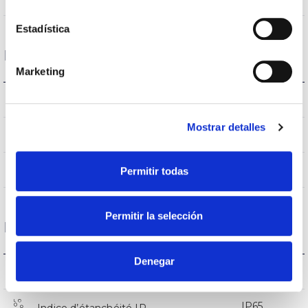
Estadística
Données optiques
Marketing
3.000K
Température de coleur
Mostrar detalles
>80
CRI Indice de rendu des couleurs
45
Permitir todas
Angle d’ouverture
Permitir la selección
Logement et finition
Denegar
AL AN
Réflecteur
IP65