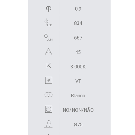
0,9
834
667
45
3.000K
VT
Blanco
NO/NON/NÃO
Ø75