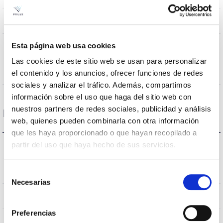
670mA
Intensité (mA)
Esta página web usa cookies
0,9
Facteur de puissance (Cos fi)
Las cookies de este sitio web se usan para personalizar
Non
Atténuation
el contenido y los anuncios, ofrecer funciones de redes
sociales y analizar el tráfico. Además, compartimos
información sobre el uso que haga del sitio web con
nuestros partners de redes sociales, publicidad y análisis
Dimensions et montage
web, quienes pueden combinarla con otra información
que les haya proporcionado o que hayan recopilado a
Ø84x60mm
partir del uso que haya hecho de sus servicios.
Dimensions
Empotrar
Position de montage
Selección
Necesarias
de
Non
consentimiento
Empalmable
Preferencias
Directa
Éclairage