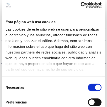
670mA
Intensité (mA)
Esta página web usa cookies
0,9
Facteur de puissance (Cos fi)
Las cookies de este sitio web se usan para personalizar
Non
Atténuation
el contenido y los anuncios, ofrecer funciones de redes
sociales y analizar el tráfico. Además, compartimos
información sobre el uso que haga del sitio web con
nuestros partners de redes sociales, publicidad y análisis
Dimensions et montage
web, quienes pueden combinarla con otra información
que les haya proporcionado o que hayan recopilado a
Ø84x60mm
partir del uso que haya hecho de sus servicios.
Dimensions
Empotrar
Position de montage
Selección
Necesarias
de
Non
consentimiento
Empalmable
Preferencias
Directa
Éclairage