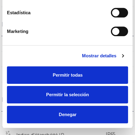
Estadística
Données optiques
Marketing
4.000K
Température de coleur
Mostrar detalles
>80
CRI Indice de rendu des couleurs
45
Permitir todas
Angle d’ouverture
Permitir la selección
Logement et finition
Denegar
AL AN
Réflecteur
IP65