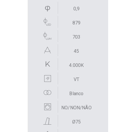
0,9
879
703
45
4.000K
VT
Blanco
NO/NON/NÃO
Ø75