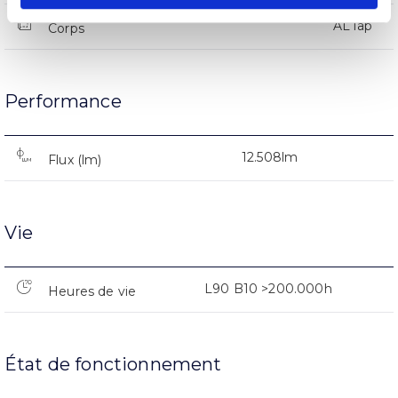
AL iap
Corps
Performance
12.508lm
Flux (lm)
Vie
L90 B10 >200.000h
Heures de vie
État de fonctionnement