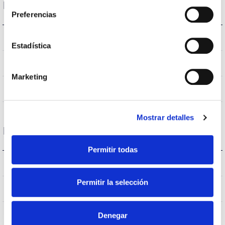
Données optiques
Preferencias
3.000K
Température de coleur
Estadística
>70
CRI Indice de rendu des couleurs
Marketing
VA00K0M
Optique
Mostrar detalles
Logement et finition
Permitir todas
IK09
IK Protection contre des impacts
Permitir la selección
IP66
Indice d’étanchéité IP
9007
Denegar
Couleur du corps