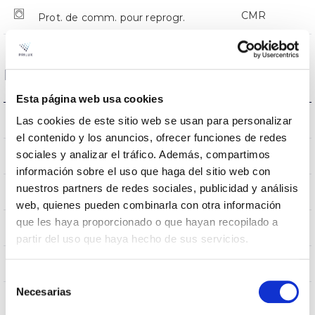
CMR
Prot. de comm. pour reprogr.
Dimensions et montage
Esta página web usa cookies
Monture en crosse
Las cookies de este sitio web se usan para personalizar
L’assemblée
el contenido y los anuncios, ofrecer funciones de redes
sociales y analizar el tráfico. Además, compartimos
0,252m2
Résistance au vent
información sobre el uso que haga del sitio web con
nuestros partners de redes sociales, publicidad y análisis
750x336x114mm
Dimensions
web, quienes pueden combinarla con otra información
que les haya proporcionado o que hayan recopilado a
Monture en crosse
Position de montage
partir del uso que haya hecho de sus servicios.
Non
Empalmable
Selección
Necesarias
de
consentimiento