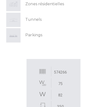
Zones résidentielles
Tunnels
Parkings
574266
75
82
350