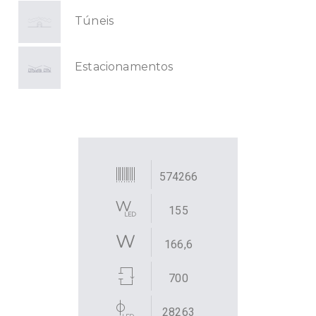
Túneis
Estacionamentos
574266
155
166,6
700
28263