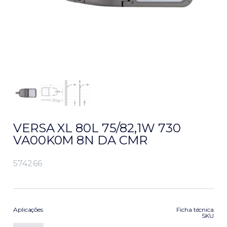
VERSA XL 80L 75/82,1W 730
VA00K0M 8N DA CMR
574266
Aplicações
Ficha técnica
SKU