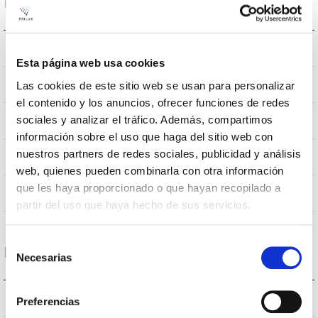
Dimensões e montagem
Monte Crúzio
Assembly
Esta página web usa cookies
0,124m2
Las cookies de este sitio web se usan para personalizar
Resistência ao vento
el contenido y los anuncios, ofrecer funciones de redes
sociales y analizar el tráfico. Además, compartimos
750x336x114mm
Dimensão
información sobre el uso que haga del sitio web con
nuestros partners de redes sociales, publicidad y análisis
Monte Crúzio
Posição de montagem
web, quienes pueden combinarla con otra información
que les haya proporcionado o que hayan recopilado a
NÃO
Junção
partir del uso que haya hecho de sus servicios.
Selección
Dados ópticos
Necesarias
de
consentimiento
3000K
Temperatura de cor
Preferencias