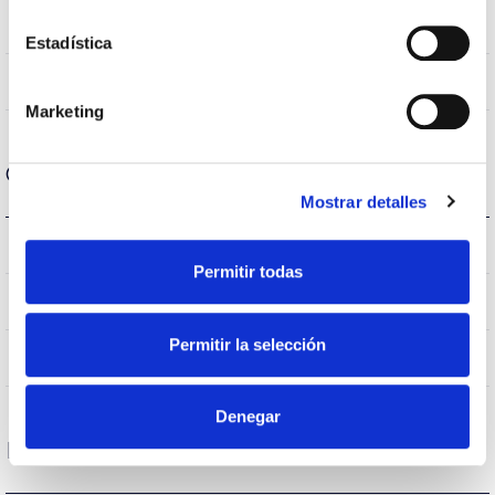
70
CRI Índice de repr. cromática
Estadística
VA00K0M
Óptica
Marketing
Carcaça e Acabamento
Mostrar detalles
IK09
IK Proteção contra impactos
Permitir todas
IP66
Índice de estanqueidade IP
Permitir la selección
AL iap
Corpo
Denegar
Desempenho