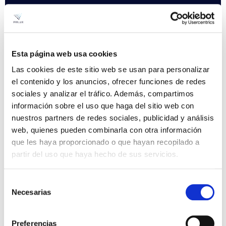
Soluções personalizadas
360º
Esta página web usa cookies
Ajudamos a criar espaços únicos, fornecendo
Las cookies de este sitio web se usan para personalizar
soluções completas para qualquer tipo de projeto.
Dispomos de uma equipa de engenheiros e
el contenido y los anuncios, ofrecer funciones de redes
designers de iluminação para o aconselhar.
sociales y analizar el tráfico. Además, compartimos
información sobre el uso que haga del sitio web con
nuestros partners de redes sociales, publicidad y análisis
01
web, quienes pueden combinarla con otra información
que les haya proporcionado o que hayan recopilado a
Estudamos o teu
partir del uso que haya hecho de sus servicios.
projeto
Selección
Necesarias
de
02
consentimiento
Preferencias