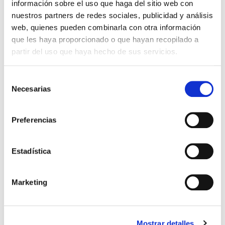
información sobre el uso que haga del sitio web con
nuestros partners de redes sociales, publicidad y análisis
web, quienes pueden combinarla con otra información
que les haya proporcionado o que hayan recopilado a
ARCHITECTURAL LIGHTING
ARCHITECTURAL LIGHTING
partir del uso que haya hecho de sus servicios.
Selección
Necesarias
de
consentimiento
Preferencias
Estadística
Marketing
Architectural illumination of the
Santa Lucía building - Seville
Mostrar detalles