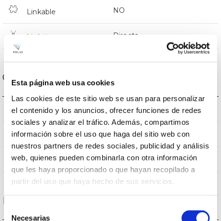
NO
Linkable
Directa
Lighting
Optical data
Esta página web usa cookies
Las cookies de este sitio web se usan para personalizar
3000K-4000K-6500K
Colour temperature
el contenido y los anuncios, ofrecer funciones de redes
sociales y analizar el tráfico. Además, compartimos
80
información sobre el uso que haga del sitio web con
CRI Colour rendering index
nuestros partners de redes sociales, publicidad y análisis
web, quienes pueden combinarla con otra información
120
Opening angle
que les haya proporcionado o que hayan recopilado a
partir del uso que haya hecho de sus servicios.
Housing and Finish
Selección
Necesarias
de