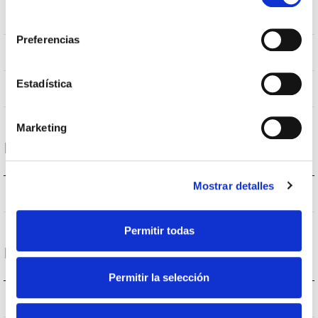
consentimiento
IP20
IP Tightness index
Preferencias
GRIS 9006
Body color
Estadística
AL
Body
Marketing
Performance
Mostrar detalles
2385-2405-2415lm
Flux (lm)
Permitir todas
Life
Permitir la selección
(L70B50>)35.000h
Lifetime