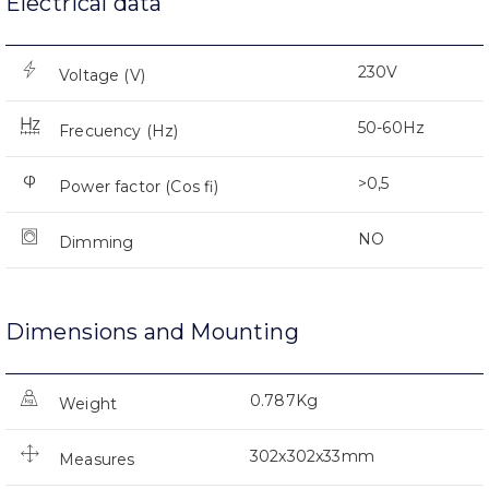
Electrical data
230V
Voltage (V)
50-60Hz
Frecuency (Hz)
>0,5
Power factor (Cos fi)
NO
Dimming
Dimensions and Mounting
0.787Kg
Weight
302x302x33mm
Measures