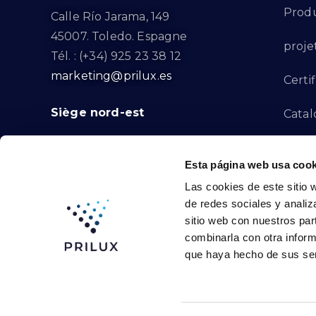
Produ
Calle Río Jarama, 149
45007. Toledo. Espagne
proje
Tél. : (+34) 925 23 38 12
marketing@prilux.es
Certif
Siège nord-est
Catal
Proje
Calle Del Torrent Fondo, s/n
Esta página web usa cook
08791. Sant Llorenç d’Hortons.
Canal
Las cookies de este sitio 
Barcelone. Espagne
de redes sociales y analiz
Tél. : (+34) 93 719 23 29
Conta
sitio web con nuestros par
marketing@prilux.es
combinarla con otra inform
que haya hecho de sus ser
Prilux Lighting © 2024