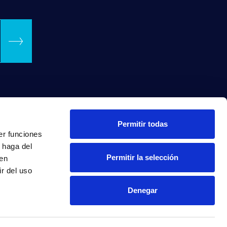
Permitir todas
er funciones
 haga del
Permitir la selección
den
r del uso
Denegar
INTRANET