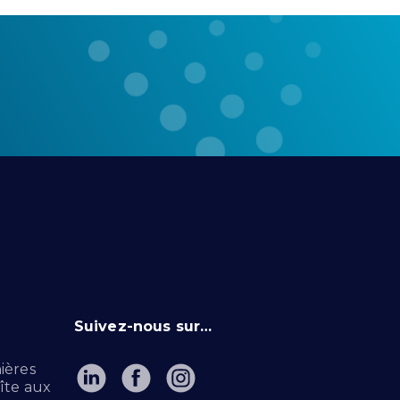
Suivez-nous sur…
ières
îte aux