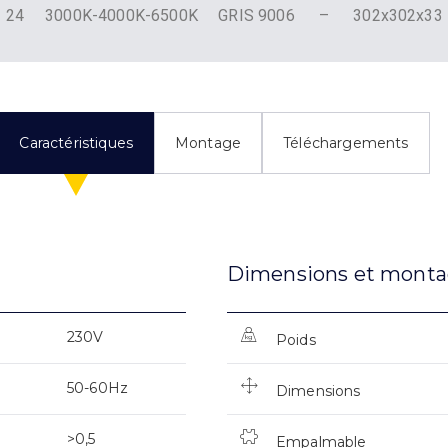
24
3000K-4000K-6500K
GRIS 9006
–
302x302x33
Caractéristiques
Montage
Téléchargements
Dimensions et mont
230V
Poids
50-60Hz
Dimensions
>0,5
Empalmable