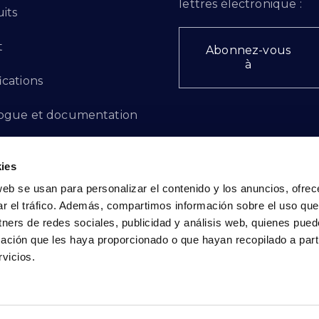
lettres électronique :
its
t
Abonnez-vous
à
ications
ogue et documentation
ts d'innovation
ies
 des plaintes
web se usan para personalizar el contenido y los anuncios, ofrec
ar el tráfico. Además, compartimos información sobre el uso que
cto - FR
tners de redes sociales, publicidad y análisis web, quienes pue
ación que les haya proporcionado o que hayan recopilado a parti
vicios.
Politique de confidentialité
|
Politique de cookies