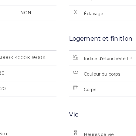
NON
Éclairage
Logement et finition
3000K-4000K-6500K
Indice d’étanchéité IP
80
Couleur du corps
120
Corps
Vie
5lm
Heures de vie