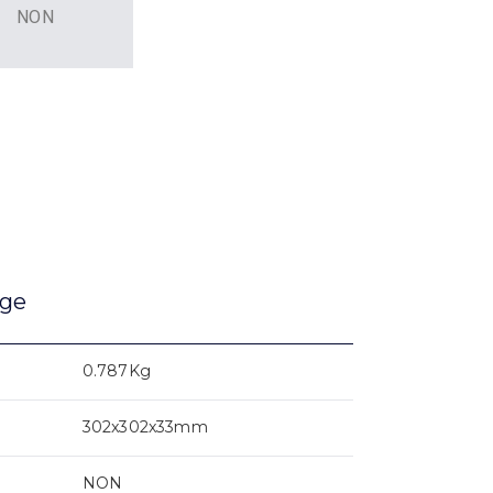
NON
age
0.787Kg
302x302x33mm
NON