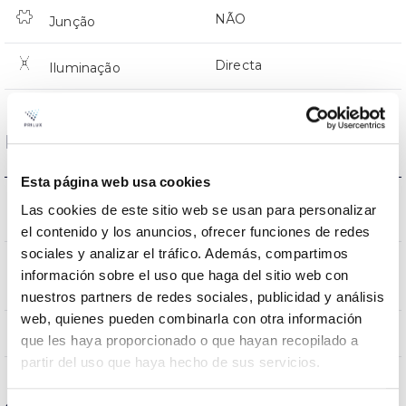
NÃO
Junção
Directa
Iluminação
Dados ópticos
Esta página web usa cookies
3000K-4000K-
Las cookies de este sitio web se usan para personalizar
Temperatura de cor
6500K
el contenido y los anuncios, ofrecer funciones de redes
sociales y analizar el tráfico. Además, compartimos
CRI Índice de repr.
información sobre el uso que haga del sitio web con
80
cromática
nuestros partners de redes sociales, publicidad y análisis
web, quienes pueden combinarla con otra información
120
Angulo de abertura
que les haya proporcionado o que hayan recopilado a
partir del uso que haya hecho de sus servicios.