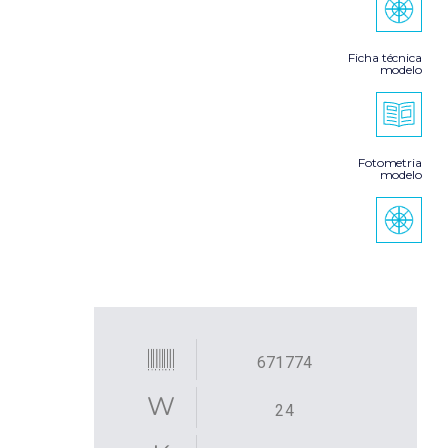
Ficha técnica
modelo
Fotometria
modelo
671774
24