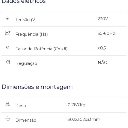
Dados elétricos
230V
Tensão (V)
50-60Hz
Frequência (Hz)
>0,5
Fator de Potência (Cos fi)
NÃO
Regulaçao
Dimensões e montagem
0.787Kg
Peso
302x302x33mm
Dimensão