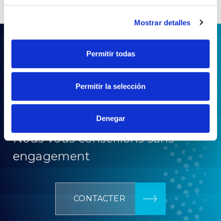
Mostrar detalles
Permitir todas
Permitir la selección
Vous avez besoin d’aide pour
un projet ?
Denegar
Nous vous conseillons sans
engagement
CONTACTER