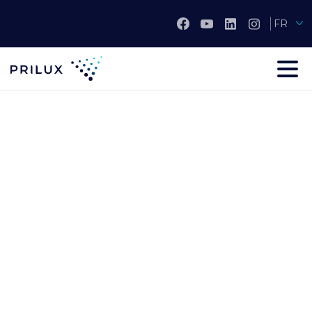
FR
projet
Rénovation de l'éclairage
public
Partager