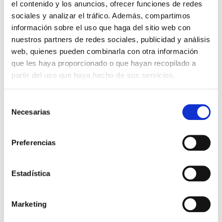
fonction des besoins des routes.
el contenido y los anuncios, ofrecer funciones de redes
sociales y analizar el tráfico. Además, compartimos
información sobre el uso que haga del sitio web con
Les modèles installés sont ARISA ROAD, ARISA 2
nuestros partners de redes sociales, publicidad y análisis
et UNIVERSAL OPTICAL GROUP.
web, quienes pueden combinarla con otra información
que les haya proporcionado o que hayan recopilado a
partir del uso que haya hecho de sus servicios.
Selección
Necesarias
de
consentimiento
Preferencias
Estadística
Précédent
Suivant
Marketing