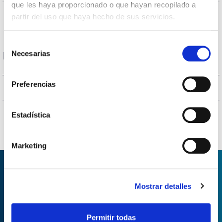
que les haya proporcionado o que hayan recopilado a
NON
Empalmable
partir del uso que haya hecho de sus servicios.
Selección
Necesarias
Protections
de
consentimiento
Preferencias
NON
Protection surfaces
Estadística
Marketing
DEMANDER DES
Mostrar detalles
INFORMATIONS
Permitir todas