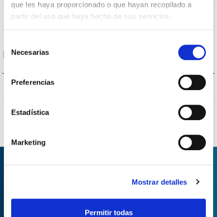
que les haya proporcionado o que hayan recopilado a
NÃO
Junção
partir del uso que haya hecho de sus servicios.
Selección
Necesarias
Proteções
de
consentimiento
Preferencias
NÃO
Proteção surtos
Estadística
Marketing
Mostrar detalles
PEDIDO DE INFORMAÇÃO
Permitir todas