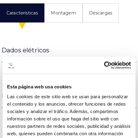
Características
Montagem
Descargas
Dados elétricos
NÃO
Regulaçao
Esta página web usa cookies
Dimensões e montagem
Las cookies de este sitio web se usan para personalizar
el contenido y los anuncios, ofrecer funciones de redes
sociales y analizar el tráfico. Además, compartimos
0.82Kg
Peso
información sobre el uso que haga del sitio web con
nuestros partners de redes sociales, publicidad y análisis
143x76x143mm
Dimensão
web, quienes pueden combinarla con otra información