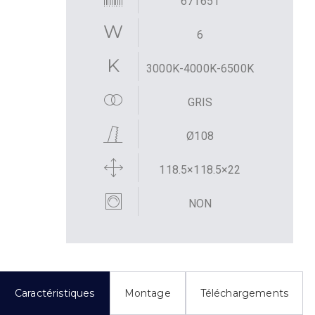
671651
6
3000K-4000K-6500K
GRIS
Ø108
118.5×118.5×22
NON
Caractéristiques
Montage
Téléchargements