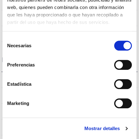
couleurs
web, quienes pueden combinarla con otra información
que les haya proporcionado o que hayan recopilado a
120
Angle d’ouverture
partir del uso que haya hecho de sus servicios.
NO
UGR
Selección
Necesarias
de
consentimiento
Logement et finition
Preferencias
IP20
Indice d’étanchéité IP
Estadística
IP40
Intensité (A)
Marketing
GRIS
Couleur du corps
AL
Corps
Mostrar detalles