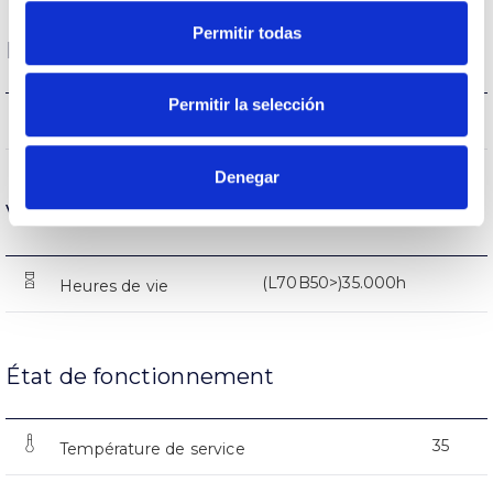
Permitir todas
Performance
Permitir la selección
505-510-525lm
Flux (lm)
Denegar
Vie
(L70B50>)35.000h
Heures de vie
État de fonctionnement
35
Température de service