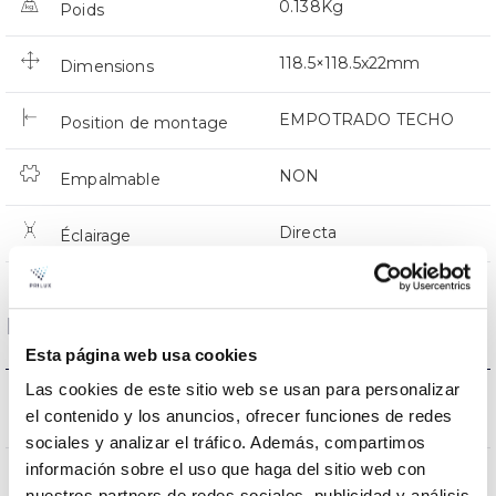
0.138Kg
Poids
118.5×118.5x22mm
Dimensions
EMPOTRADO TECHO
Position de montage
NON
Empalmable
Directa
Éclairage
Données optiques
Esta página web usa cookies
Las cookies de este sitio web se usan para personalizar
3000K-4000K-
Température de coleur
el contenido y los anuncios, ofrecer funciones de redes
6500K
sociales y analizar el tráfico. Además, compartimos
información sobre el uso que haga del sitio web con
CRI Indice de rendu des
80
nuestros partners de redes sociales, publicidad y análisis