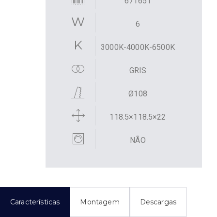
671651
6
3000K-4000K-6500K
GRIS
Ø108
118.5×118.5×22
NÃO
Características
Montagem
Descargas