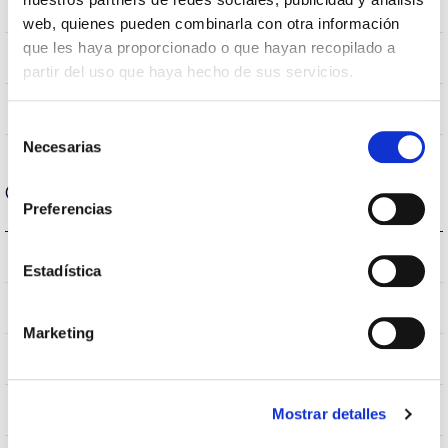
cromática
web, quienes pueden combinarla con otra información
que les haya proporcionado o que hayan recopilado a
120
Angulo de abertura
partir del uso que haya hecho de sus servicios.
NO
UGR
Selección
Necesarias
de
consentimiento
Carcaça e Acabamento
Preferencias
IP20
Índice de estanqueidade IP
Estadística
IP40
Intensidade (A)
Marketing
GRIS
Cor do corpo
AL
Corpo
Mostrar detalles