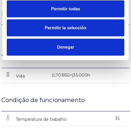
Permitir todas
Desempenho
Permitir la selección
505-510-525lm
Fluxo (lm)
Denegar
Vida
(L70B50>)35.000h
Vida
Condição de funcionamento
35
Temperatura de trabalho