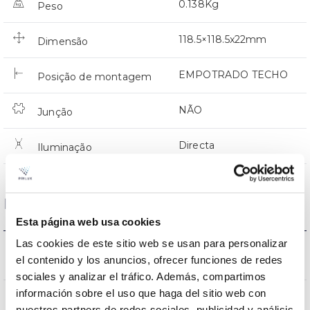
0.138Kg
Peso
118.5×118.5x22mm
Dimensão
EMPOTRADO TECHO
Posição de montagem
NÃO
Junção
Directa
Iluminação
Dados ópticos
Esta página web usa cookies
Las cookies de este sitio web se usan para personalizar
3000K-4000K-
Temperatura de cor
el contenido y los anuncios, ofrecer funciones de redes
6500K
sociales y analizar el tráfico. Además, compartimos
información sobre el uso que haga del sitio web con
CRI Índice de repr.
80
nuestros partners de redes sociales, publicidad y análisis