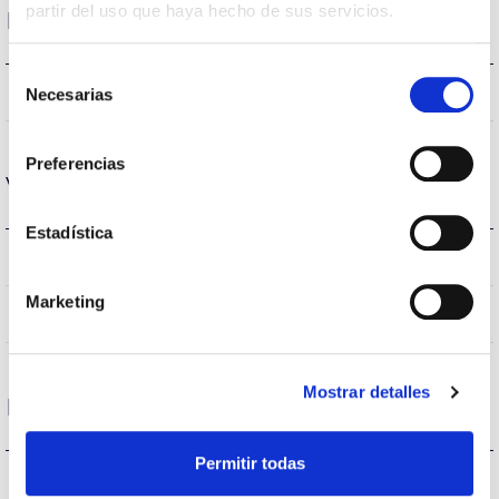
partir del uso que haya hecho de sus servicios.
Logement et finition
Selección
IP65
Necesarias
Indice d’étanchéité IP
de
consentimiento
Preferencias
Vie
Estadística
(L70B50>)35.000h
Heures de vie
Marketing
(L70B50>)35.000h
Heures de vie
Mostrar detalles
Protections
Permitir todas
NON
Protection surfaces