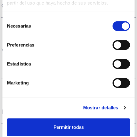
partir del uso que haya hecho de sus servicios.
Carcaça e Acabamento
Selección
IP65
Necesarias
Índice de estanqueidade IP
de
consentimiento
Preferencias
Vida
Estadística
(L70B50>)35.000h
Vida
Marketing
(L70B50>)35.000h
Vida
Mostrar detalles
Proteções
Permitir todas
NÃO
Proteção surtos