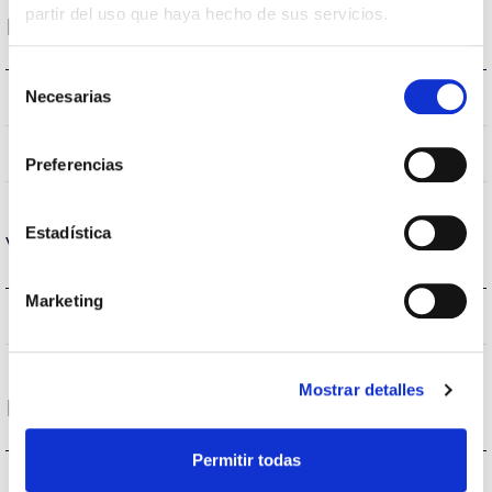
partir del uso que haya hecho de sus servicios.
Performance
Selección
Necesarias
-lm
Flux (lm)
de
consentimiento
-%
Performance
Preferencias
Estadística
Vie
Marketing
–
Heures de vie
Mostrar detalles
Protections
Permitir todas
NON
Protection surfaces