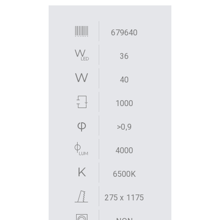
679640
36
40
1000
>0,9
4000
6500K
275 x 1175