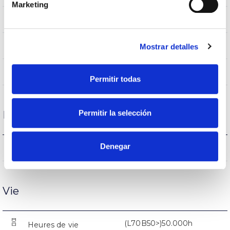
Marketing
IP44
Intensité (A)
BLANCO
Mostrar detalles
Couleur du corps
AL
Corps
Permitir todas
Permitir la selección
Performance
Denegar
4000lm
Flux (lm)
Vie
(L70B50>)50.000h
Heures de vie