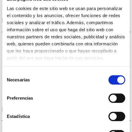
Las cookies de este sitio web se usan para personalizar
el contenido y los anuncios, ofrecer funciones de redes
Données optiques
sociales y analizar el tráfico. Además, compartimos
información sobre el uso que haga del sitio web con
nuestros partners de redes sociales, publicidad y análisis
6500K
Température de coleur
web, quienes pueden combinarla con otra información
que les haya proporcionado o que hayan recopilado a
80
CRI Indice de rendu des couleurs
partir del uso que haya hecho de sus servicios.
110
Angle d’ouverture
Selección
Necesarias
de
NO
UGR
consentimiento
Preferencias
Logement et finition
Estadística
IP20
Indice d’étanchéité IP