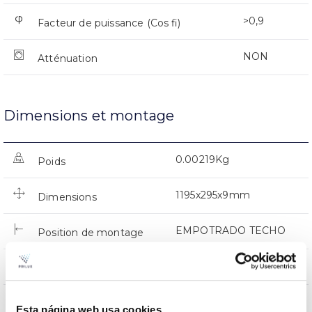
>0,9
Facteur de puissance (Cos fi)
NON
Atténuation
Dimensions et montage
0.00219Kg
Poids
1195x295x9mm
Dimensions
EMPOTRADO TECHO
Position de montage
NON
Empalmable
Directa
Éclairage
Esta página web usa cookies