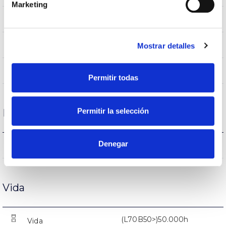
Marketing
IP44
Intensidade (A)
BLANCO
Mostrar detalles
Cor do corpo
AL
Corpo
Permitir todas
Permitir la selección
Desempenho
Denegar
4000lm
Fluxo (lm)
Vida
(L70B50>)50.000h
Vida