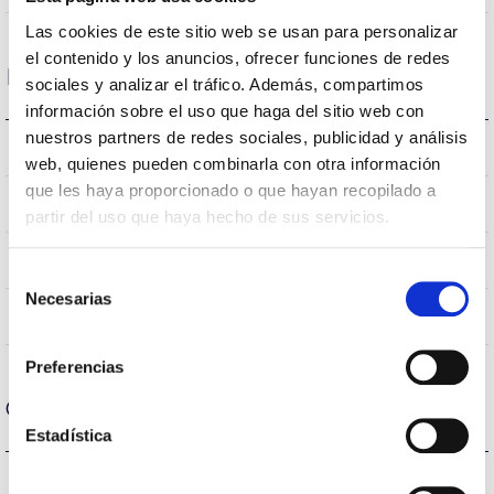
Las cookies de este sitio web se usan para personalizar
el contenido y los anuncios, ofrecer funciones de redes
Dados ópticos
sociales y analizar el tráfico. Además, compartimos
información sobre el uso que haga del sitio web con
nuestros partners de redes sociales, publicidad y análisis
6500K
Temperatura de cor
web, quienes pueden combinarla con otra información
que les haya proporcionado o que hayan recopilado a
80
CRI Índice de repr. cromática
partir del uso que haya hecho de sus servicios.
110
Angulo de abertura
Selección
Necesarias
de
NO
UGR
consentimiento
Preferencias
Carcaça e Acabamento
Estadística
IP20
Índice de estanqueidade IP