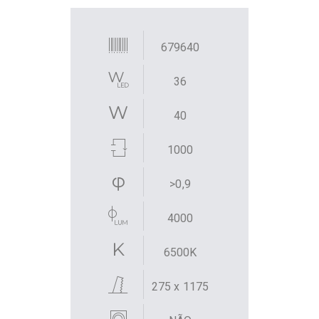
679640
36
40
1000
>0,9
4000
6500K
275 x 1175