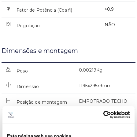
>0,9
Fator de Potência (Cos fi)
NÃO
Regulaçao
Dimensões e montagem
0.00219Kg
Peso
1195x295x9mm
Dimensão
EMPOTRADO TECHO
Posição de montagem
NÃO
Junção
Directa
Iluminação
Esta página web usa cookies