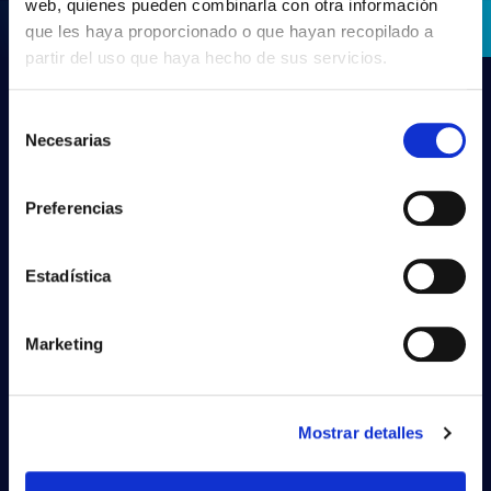
web, quienes pueden combinarla con otra información
que les haya proporcionado o que hayan recopilado a
partir del uso que haya hecho de sus servicios.
Selección
Necesarias
de
consentimiento
Preferencias
Estadística
PRILUX LIGHTING S.L.U.
Marketing
Sede Central
Calle Río Jarama, 149
Mostrar detalles
45007 Toledo. Espanha
Tel: (+34) 925 23 38 12