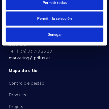
Permitir todas
marketing@prilux.es
Sede Noreste
Permitir la selección
Calle Del Torrent Fondo, s/n
Denegar
08791. Sant Llorenç d’Hortons. Barcelona.
Espanha
Tel: (+34) 93 719 23 29
marketing@prilux.es
Mapa do sítio
Controlo e gestão
Produits
Projets