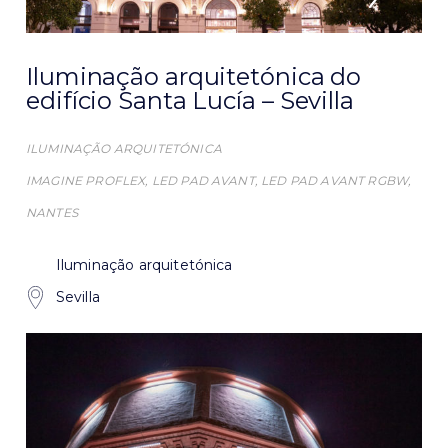
Iluminação arquitetónica do
edifício Santa Lucía – Sevilla
ILUMINAÇÃO ARQUITETÓNICA
IMAGINE PROFLEX
,
LED PAD AVANT
,
LED PAD AVANT RGBW
,
NANTES
Iluminação arquitetónica
Sevilla