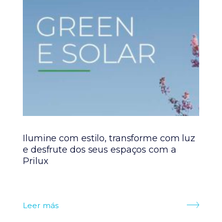
Ilumine com estilo, transforme com luz
A 
a
e desfrute dos seus espaços com a
in
Prilux
es
Leer más
Le