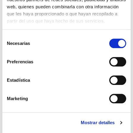
Iluminação exterior
web, quienes pueden combinarla con otra información
que les haya proporcionado o que hayan recopilado a
Sevilla
partir del uso que haya hecho de sus servicios.
Selección
Necesarias
de
consentimiento
Preferencias
Estadística
Marketing
Iluminação dinâmica da Câmara
Municipal de Pilas (Sevilla)
Mostrar detalles