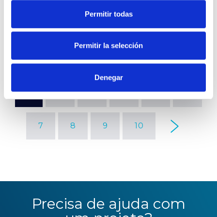
ILUMINAÇÃO ARQUITETÓNICA
Permitir todas
IMAGINE PROFLEX
,
LED PAD AVANT RGBW
Iluminação arquitetónica
Permitir la selección
Sevilla
Denegar
1
2
3
4
5
6
7
8
9
10
Precisa de ajuda com