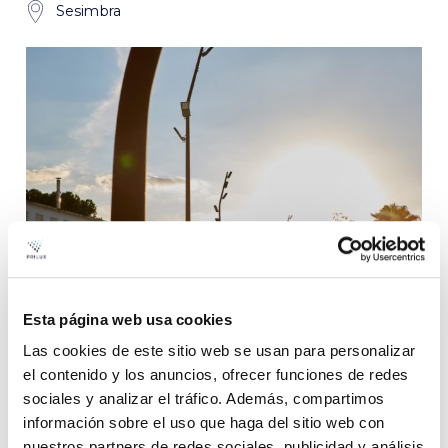
Sesimbra
Esta página web usa cookies
Iluminação exterior renovada em
Las cookies de este sitio web se usan para personalizar
Palma del Condado (Sevilla)
el contenido y los anuncios, ofrecer funciones de redes
sociales y analizar el tráfico. Además, compartimos
Iluminação exterior
NANTES PLAY
información sobre el uso que haga del sitio web con
nuestros partners de redes sociales, publicidad y análisis