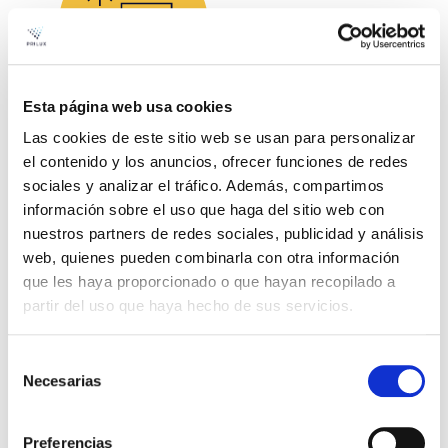
Esta página web usa cookies
Las cookies de este sitio web se usan para personalizar
Pack DALI
el contenido y los anuncios, ofrecer funciones de redes
Basic Prilux
sociales y analizar el tráfico. Además, compartimos
información sobre el uso que haga del sitio web con
Controlador DALI fácil de instalar e de baixo
nuestros partners de redes sociales, publicidad y análisis
custo para uma gestão eficiente da
web, quienes pueden combinarla con otra información
que les haya proporcionado o que hayan recopilado a
iluminação
partir del uso que haya hecho de sus servicios.
Selección
Necesarias
de
consentimiento
Preferencias