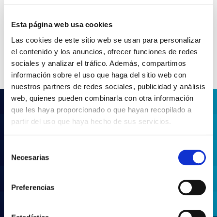
Ver família
Esta página web usa cookies
Las cookies de este sitio web se usan para personalizar
el contenido y los anuncios, ofrecer funciones de redes
sociales y analizar el tráfico. Además, compartimos
información sobre el uso que haga del sitio web con
nuestros partners de redes sociales, publicidad y análisis
web, quienes pueden combinarla con otra información
que les haya proporcionado o que hayan recopilado a
partir del uso que haya hecho de sus servicios.
¿No encuentras lo que buscas?
Selección
Necesarias
Prueba con nuestra búsqueda avanzada
de
consentimiento
Buscar productos
Preferencias