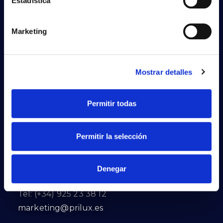
Estadística
Marketing
Mostrar detalles
Permitir todas
PRILUX LIGHTING S.L.U.
Permitir la selección
Sede Central
Calle Río Jarama, 149
Denegar
45007 Toledo. Espanha
Tel: (+34) 925 23 38 12
marketing@prilux.es