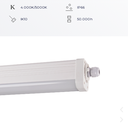
4.000K/5000K
IP66
IK10
50.000h