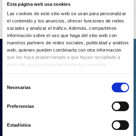
Esta página web usa cookies
Las cookies de este sitio web se usan para personalizar
el contenido y los anuncios, ofrecer funciones de redes
sociales y analizar el tráfico. Además, compartimos
información sobre el uso que haga del sitio web con
nuestros partners de redes sociales, publicidad y análisis
.LDT
web, quienes pueden combinarla con otra información
que les haya proporcionado o que hayan recopilado a
partir del uso que haya hecho de sus servicios.
Os teus projectos de
iluminação com a Prilux
Selección
Necesarias
de
Com a nossa vasta gama de produtos, poderás
consentimiento
realizar qualquer tipo de projeto de iluminação.
Descarrega o nosso catálogo completo em
Preferencias
formato LDT
Estadística