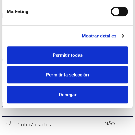
Marketing
Desempenho
4418-4623lm
Fluxo (lm)
Mostrar detalles
Permitir todas
Vida
Permitir la selección
(L70B50>)50.000h
Vida
Denegar
Proteções
NÃO
Proteção surtos