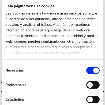
Tecto de encastrar
Posição de montagem
Esta página web usa cookies
Las cookies de este sitio web se usan para personalizar
NÃO
Junção
el contenido y los anuncios, ofrecer funciones de redes
sociales y analizar el tráfico. Además, compartimos
información sobre el uso que haga del sitio web con
Dados ópticos
nuestros partners de redes sociales, publicidad y análisis
web, quienes pueden combinarla con otra información
que les haya proporcionado o que hayan recopilado a
4000K-6500K
Temperatura de cor
partir del uso que haya hecho de sus servicios.
80
CRI Índice de repr. cromática
Selección
Necesarias
de
consentimiento
Carcaça e Acabamento
Preferencias
–
Intensidade (A)
Estadística